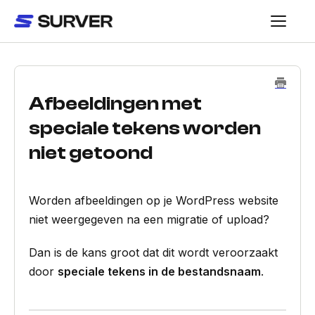
Toggle
Navigatio
Home
Afbeeldingen met
Aan de slag
speciale tekens worden
Website & hosting
niet getoond
E-mail
Domeinen & DNS
Worden afbeeldingen op je WordPress website
niet weergegeven na een migratie of upload?
WordPress & WooCommerce
Dan is de kans groot dat dit wordt veroorzaakt
Account & facturatie
door
speciale tekens in de bestandsnaam
.
Contact