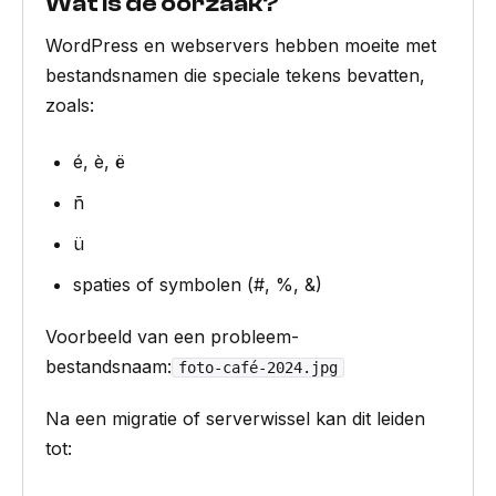
Wat is de oorzaak?
WordPress en webservers hebben moeite met
bestandsnamen die speciale tekens bevatten,
zoals:
é, è, ë
ñ
ü
spaties of symbolen (#, %, &)
Voorbeeld van een probleem-
bestandsnaam:
foto-café-2024.jpg
Na een migratie of serverwissel kan dit leiden
tot: